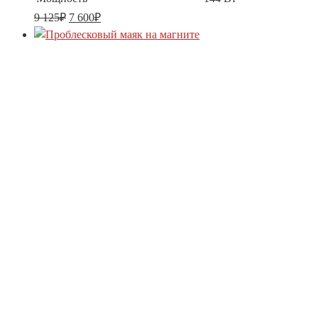
9 125
₽
7 600
₽