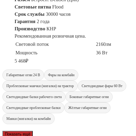
Световые пятна
Flood
Срок службы
30000 часов
Гарантия
2 года
Производство
КНР
Рекомендованная розничная цена.
Световой поток
2160лм
Мощность
36 Вт
5 468
₽
Габаритные огни 24 В
Фары на комбайн
Проблесковые маячки (мигалки) на трактор
Светодиодные фары 60 Вт
Светодиодные балки рабочего света
Боковые габаритные огни
Светодиодные проблесковые балки
Жёлтые габаритные огни
Маяки (мигалки) на комбайн
Показать ещё