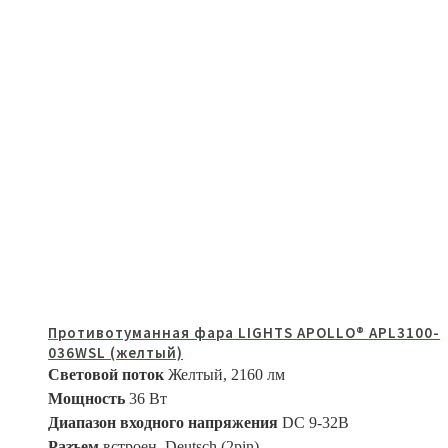
Противотуманная фара LIGHTS APOLLO® APL3100-
036WSL (желтый)
Световой поток
Желтый, 2160 лм
Мощность
36 Вт
Диапазон входного напряжения
DC 9-32В
Разъем
встроен. Deutsch (2pin)