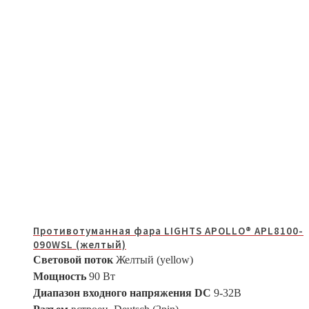
Противотуманная фара LIGHTS APOLLO® APL8100-
090WSL (желтый)
Световой поток
Желтый (yellow)
Мощность
90 Вт
Диапазон входного напряжения DC
9-32В