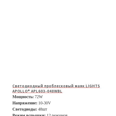
Светодиодный проблесковый маяк LIGHTS
APOLLO® APL603-048WBL
Мощность:
72W
Напряжение:
10-30V
Светодиоды:
48шт
Режим вспышки:
12 режимов