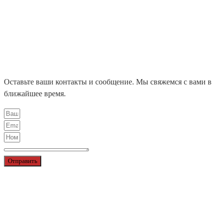
NORDIC LIGHTS
ЛЕНТЫ X-GLO
НАШИ ПРОЕКТЫ
БЛОГ
КОНТАКТЫ
ЦЕНТРАЛЬНЫЙ ОФИС
ДИЛЕРЫ
Оставьте ваши контакты и сообщение. Мы свяжемся с вами в
ближайшее время.
Отправить