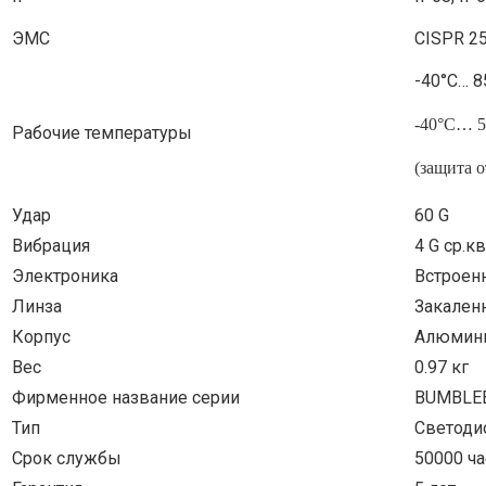
ЭМС
CISPR 25
-40°С… 8
-40°С… 5
Рабочие температуры
(защита о
Удар
60 G
Вибрация
4 G ср.кв
Электроника
Встроен
Линза
Закален
Корпус
Алюмин
Вес
0.97 кг
Фирменное название серии
BUMBLE
Тип
Светоди
Срок службы
50000 ч