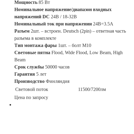
Мощность
85 Вт
Номинальное напряжение/диапазон входных
напряжений DC
24В / 18-32В
Номинальный ток при напряжении
24В=3.5A
Разъем
2шт. – встроен. Deutsch (2pin) – ответная часть
разъема в комплекте
Тип монтажа фары
1шт. – болт М10
Световые пятна
Flood, Wide Flood, Low Beam, High
Beam
Срок службы
50000 часов
Гарантия
5 лет
Производство
Финляндия
Световой поток
11500/7200лм
Цена по запросу