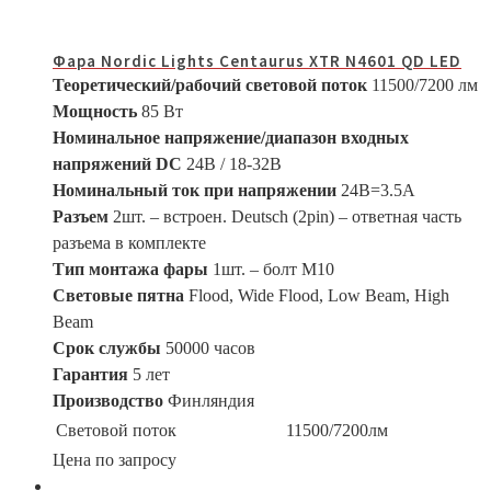
Фара Nordic Lights Centaurus XTR N4601 QD LED
Теоретический/рабочий световой поток
11500/7200 лм
Мощность
85 Вт
Номинальное напряжение/диапазон входных
напряжений DC
24В / 18-32В
Номинальный ток при напряжении
24В=3.5A
Разъем
2шт. – встроен. Deutsch (2pin) – ответная часть
разъема в комплекте
Тип монтажа фары
1шт. – болт М10
Световые пятна
Flood, Wide Flood, Low Beam, High
Beam
Срок службы
50000 часов
Гарантия
5 лет
Производство
Финляндия
Световой поток
11500/7200лм
Цена по запросу