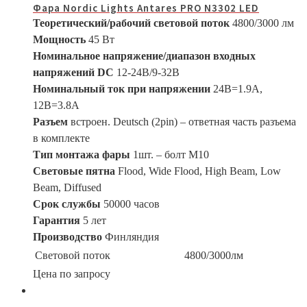
Фара Nordic Lights Antares PRO N3302 LED
Теоретический/рабочий световой поток
4800/3000 лм
Мощность
45 Вт
Номинальное напряжение/диапазон входных
напряжений DC
12-24В/9-32В
Номинальный ток при напряжении
24В=1.9A,
12В=3.8A
Разъем
встроен. Deutsch (2pin) – ответная часть разъема
в комплекте
Тип монтажа фары
1шт. – болт М10
Световые пятна
Flood, Wide Flood, High Beam, Low
Beam, Diffused
Срок службы
50000 часов
Гарантия
5 лет
Производство
Финляндия
Световой поток
4800/3000лм
Цена по запросу