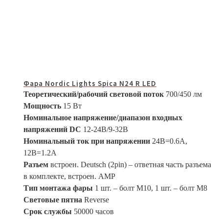
Фара Nordic Lights Spica N24 R LED
Теоретический/рабочий световой поток
700/450 лм
Мощность
15 Вт
Номинальное напряжение/диапазон входных
напряжений DC
12-24В/9-32В
Номинальный ток при напряжении
24В=0.6A,
12В=1.2A
Разъем
встроен. Deutsch (2pin) – ответная часть разъема
в комплекте, встроен. АМР
Тип монтажа фары
1 шт. – болт М10, 1 шт. – болт М8
Световые пятна
Reverse
Срок службы
50000 часов