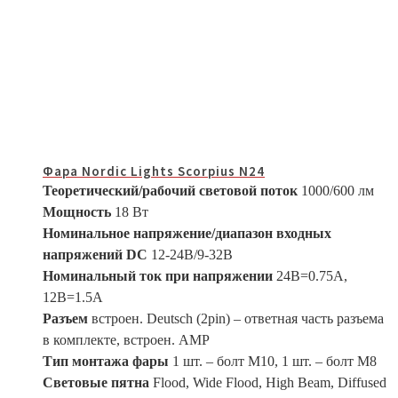
Фара Nordic Lights Scorpius N24
Теоретический/рабочий световой поток
1000/600 лм
Мощность
18 Вт
Номинальное напряжение/диапазон входных
напряжений DC
12-24В/9-32В
Номинальный ток при напряжении
24В=0.75A,
12В=1.5A
Разъем
встроен. Deutsch (2pin) – ответная часть разъема
в комплекте, встроен. АМР
Тип монтажа фары
1 шт. – болт М10, 1 шт. – болт М8
Световые пятна
Flood, Wide Flood, High Beam, Diffused