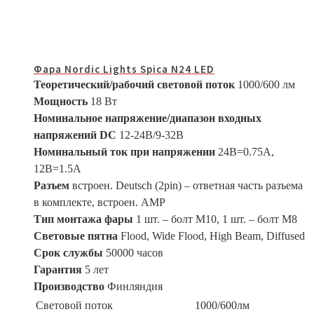
Фара Nordic Lights Spica N24 LED
Теоретический/рабочий световой поток
1000/600 лм
Мощность
18 Вт
Номинальное напряжение/диапазон входных
напряжений DC
12-24В/9-32В
Номинальный ток при напряжении
24В=0.75A,
12В=1.5A
Разъем
встроен. Deutsch (2pin) – ответная часть разъема
в комплекте, встроен. АМР
Тип монтажа фары
1 шт. – болт М10, 1 шт. – болт М8
Световые пятна
Flood, Wide Flood, High Beam, Diffused
Срок службы
50000 часов
Гарантия
5 лет
Производство
Финляндия
Световой поток
1000/600лм