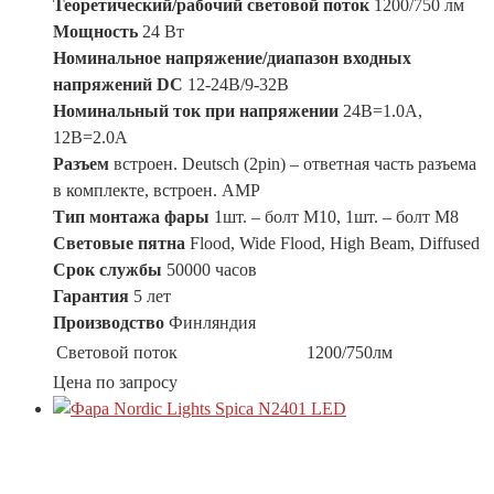
Теоретический/рабочий световой поток
1200/750 лм
Мощность
24 Вт
Номинальное напряжение/диапазон входных
напряжений DC
12-24В/9-32В
Номинальный ток при напряжении
24В=1.0A,
12В=2.0A
Разъем
встроен. Deutsch (2pin) – ответная часть разъема
в комплекте, встроен. АМР
Тип монтажа фары
1шт. – болт М10, 1шт. – болт М8
Световые пятна
Flood, Wide Flood, High Beam, Diffused
Срок службы
50000 часов
Гарантия
5 лет
Производство
Финляндия
Световой поток
1200/750лм
Цена по запросу