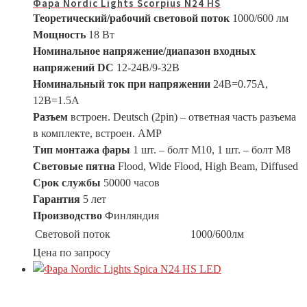
Фара Nordic Lights Scorpius N24 HS
Теоретический/рабочий световой поток
1000/600 лм
Мощность
18 Вт
Номинальное напряжение/диапазон входных
напряжений DC
12-24В/9-32В
Номинальный ток при напряжении
24В=0.75A,
12В=1.5A
Разъем
встроен. Deutsch (2pin) – ответная часть разъема
в комплекте, встроен. АМР
Тип монтажа фары
1 шт. – болт М10, 1 шт. – болт М8
Световые пятна
Flood, Wide Flood, High Beam, Diffused
Срок службы
50000 часов
Гарантия
5 лет
Производство
Финляндия
Световой поток
1000/600лм
Цена по запросу