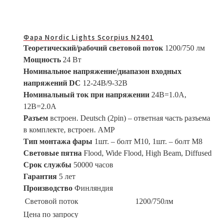
Фара Nordic Lights Scorpius N2401
Теоретический/рабочий световой поток
1200/750 лм
Мощность
24 Вт
Номинальное напряжение/диапазон входных
напряжений DC
12-24В/9-32В
Номинальный ток при напряжении
24В=1.0A,
12В=2.0A
Разъем
встроен. Deutsch (2pin) – ответная часть разъема
в комплекте, встроен. АМР
Тип монтажа фары
1шт. – болт М10, 1шт. – болт М8
Световые пятна
Flood, Wide Flood, High Beam, Diffused
Срок службы
50000 часов
Гарантия
5 лет
Производство
Финляндия
Световой поток
1200/750лм
Цена по запросу