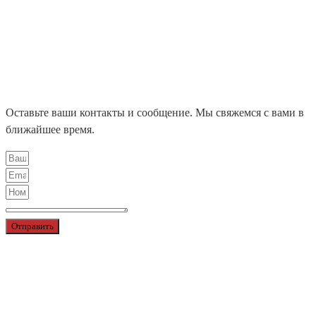
NORDIC LIGHTS
ЛЕНТЫ X-GLO
НАШИ ПРОЕКТЫ
БЛОГ
КОНТАКТЫ
ЦЕНТРАЛЬНЫЙ ОФИС
ДИЛЕРЫ
Оставьте ваши контакты и сообщение. Мы свяжемся с вами в
ближайшее время.
Отправить