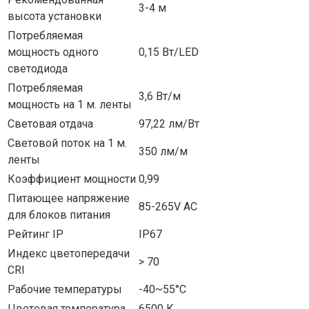
3-4 м
высота установки
Потребляемая
мощность одного
0,15 Вт/LED
светодиода
Потребляемая
3,6 Вт/м
мощность на 1 м. ленты
Световая отдача
97,22 лм/Вт
Световой поток на 1 м.
350 лм/м
ленты
Коэффициент мощности
0,99
Питающее напряжение
85-265V AC
для блоков питания
Рейтинг IP
IP67
Индекс цветопередачи
> 70
CRI
Рабочие температуры
-40~55°С
Цветовая температура
6500 К