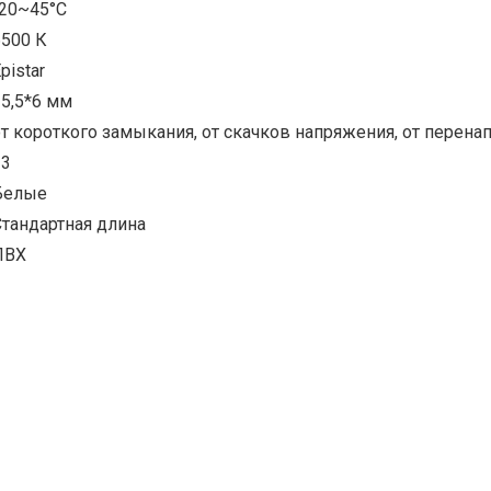
-20~45°С
6500 К
pistar
15,5*6 мм
от короткого замыкания, от скачков напряжения, от перена
33
Белые
Стандартная длина
ПВХ