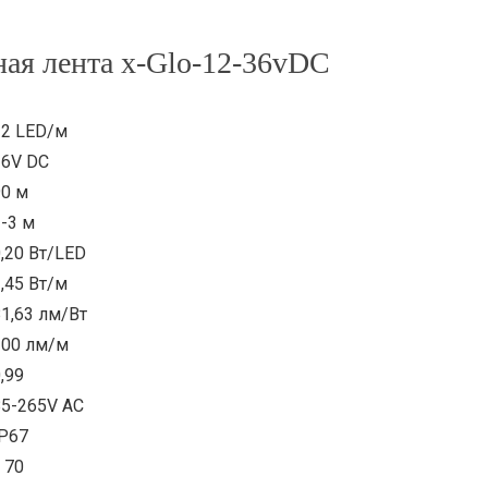
ная лента x-Glo-12-36vDC
12 LED/м
36V DC
90 м
-3 м
,20 Вт/LED
,45 Вт/м
1,63 лм/Вт
200 лм/м
,99
85-265V AC
IP67
 70