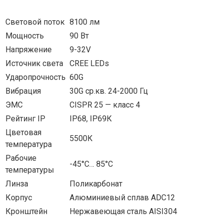
Световой поток
8100 лм
Мощность
90 Вт
Напряжение
9-32V
Источник света
CREE LEDs
Ударопрочность
60G
Вибрация
30G ср.кв. 24-2000 Гц
ЭМС
CISPR 25 — класс 4
Рейтинг IP
IP68, IP69К
Цветовая
5500К
температура
Рабочие
-45°С… 85°С
температуры
Линза
Поликарбонат
Корпус
Алюминиевый сплав ADC12
Кронштейн
Нержавеющая сталь AISI304