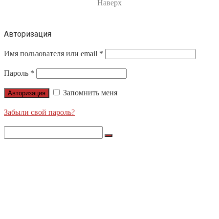
Наверх
Авторизация
Имя пользователя или email
*
Пароль
*
Запомнить меня
Авторизация
Забыли свой пароль?
Search
for:
О НАС
ПРОДУКЦИЯ
LIGHTS APOLLO
NORDIC LIGHTS
ЛЕНТЫ X-GLO
НАШИ ПРОЕКТЫ
БЛОГ