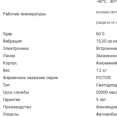
-40°С… 85°
полная све
Рабочие температуры
(защита от 
Удар
60 G
Вибрация
15,3G ср.к
Электроника
Встроенна
Линза
Закаленно
Корпус
Алюмини
Вес
1.2 кг
Фирменное название серии
PICTOR
Тип
Светодиод
Срок службы
50000 час
Гарантия
5 лет
Производство
Финляндия 
Отрасль
Автомобил