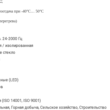
С;
тоотдача при -40°С… 50°С
перегрева)
в. 24-2000 Гц
я / изолированная
е стекло
й
ные (LED)
ов
(ISO 14001, ISO 9001)
ьная, Горная добыча, Сельское хозяйство, Строительство