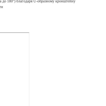
а до 180°) благодаря U-образному кронштейну
ти