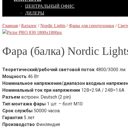
ЦЕНТРАЛЬНЫЙ ОФИС
ДИЛЕРЫ
Главная
/
Каталог
/
Nordic Lights
/
Фары для спецтехники
/
Свет
Фара (балка) Nordic Lights
Теоретический/рабочий световой поток
4800/3000 лм
Мощность
46 Вт
Номинальное напряжение/диапазон входных напряже
Номинальный ток при напряжении
12В=2.9А / 24В=1.6A
Разъем
встроен. Deutsch (2 pin)
Тип монтажа фары
1 шт. – болт М10
Срок службы
50000 часов
Гарантия
5 лет
Производство
Финляндия