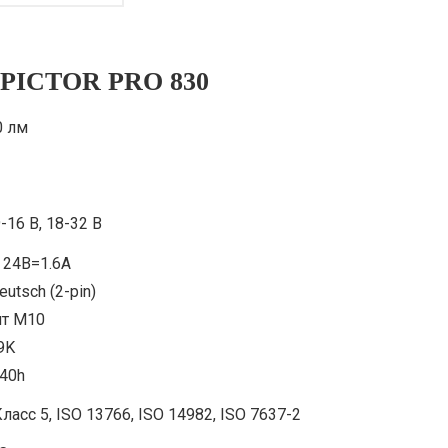
s PICTOR PRO 830
0 лм
9-16 B, 18-32 В
 24В=1.6A
eutsch (2-pin)
лт М10
9K
240h
ласс 5, ISO 13766, ISO 14982, ISO 7637-2