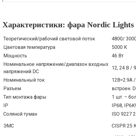
Характеристики: фара Nordic Light
Теоретический/рабочий световой поток
4800/ 300
Цветовая температура
5000 К
Мощность
46 Вт
Номинальное напряжение/диапазон входных
12, 24 В / 
напряжений DC
Номинальный ток
12В=2.9А /
Разъем
встроен. D
Тип монтажа фары
1 шт. – бо
IP
IP68, IP6K
Соляной туман
ISO 9227 
ЭМС
CISPR 25 К