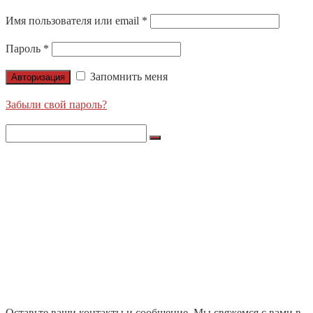
Имя пользователя или email
*
Пароль
*
Запомнить меня
Авторизация
Забыли свой пароль?
Search
for:
О НАС
ПРОДУКЦИЯ
LIGHTS APOLLO
NORDIC LIGHTS
ЛЕНТЫ X-GLO
НАШИ ПРОЕКТЫ
БЛОГ
КОНТАКТЫ
ЦЕНТРАЛЬНЫЙ ОФИС
ДИЛЕРЫ
Оставьте ваши контакты и сообщение. Мы свяжемся с вами в