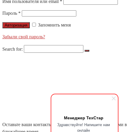
Имя пользователя или email
*
Пароль
*
Запомнить меня
Авторизация
Забыли свой пароль?
Search for:
О НАС
ПРОДУКЦИЯ
LIGHTS APOLLO
NORDIC LIGHTS
ЛЕНТЫ X-GLO
НАШИ ПРОЕКТЫ
БЛОГ
КОНТАКТЫ
ЦЕНТРАЛЬНЫЙ ОФИС
ДИЛЕРЫ
Менеджер ТехСтар
Здравствуйте! Напишите нам
Оставьте ваши контакты и сообщение. Мы свяжемся с вами в
онлайн
ближайшее время.