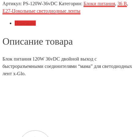
Артикул:
PS-120W-36vDC
Категории:
Блоки питания
,
36 В
,
Е27-Цокольные светодиодные ленты
Описание
Описание товара
Блок питания 120W 36vDC двойной выход с
быстроразъемными соединителями “мама” для светодиодных
лент x-Glo.
Телефон
+7 (812) 454-01-77
+7 (800) 505-78-01
E-mail
info@techstar-ltd.com