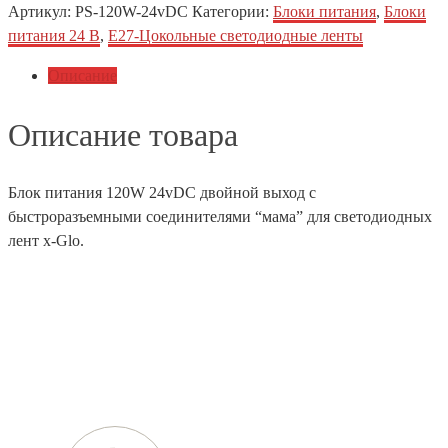
Артикул:
PS-120W-24vDC
Категории:
Блоки питания
,
Блоки
питания 24 В
,
Е27-Цокольные светодиодные ленты
Описание
Описание товара
Блок питания 120W 24vDC двойной выход с
быстроразъемными соединителями “мама” для светодиодных
лент x-Glo.
Телефон
+7 (812) 454-01-77
+7 (800) 505-78-01
E-mail
info@techstar-ltd.com