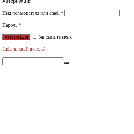
Авторизация
Имя пользователя или email
*
Пароль
*
Запомнить меня
Авторизация
Забыли свой пароль?
Search
for:
О НАС
ПРОДУКЦИЯ
LIGHTS APOLLO
NORDIC LIGHTS
ЛЕНТЫ X-GLO
НАШИ ПРОЕКТЫ
БЛОГ
КОНТАКТЫ
ЦЕНТРАЛЬНЫЙ ОФИС
ДИЛЕРЫ