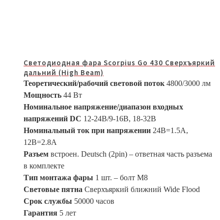
Светодиодная фара Scorpius Go 430 Сверхъяркий
дальний (High Beam)
Теоретический/рабочий световой поток
4800/3000 лм
Мощность
44 Вт
Номинальное напряжение/диапазон входных
напряжений DC
12-24В/9-16В, 18-32В
Номинальный ток при напряжении
24В=1.5A,
12В=2.8A
Разъем
встроен. Deutsch (2pin) – ответная часть разъема
в комплекте
Тип монтажа фары
1 шт. – болт М8
Световые пятна
Сверхъяркий ближний Wide Flood
Срок службы
50000 часов
Гарантия
5 лет