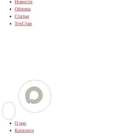
Новости
Обзоры
Статьи
ТехСтар
Телефон
+7 (812) 454-01-77
+7 (800) 505-78-01
E-mail
info@techstar-ltd.com
О нас
Каталоги