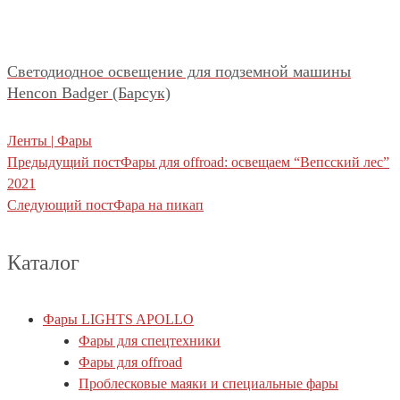
Светодиодное освещение для подземной машины
Hencon Badger (Барсук)
Ленты | Фары
Предыдущий пост
Фары для offroad: освещаем “Вепсский лес”
2021
Следующий пост
Фара на пикап
Каталог
Фары LIGHTS APOLLO
Фары для спецтехники
Фары для offroad
Проблесковые маяки и специальные фары