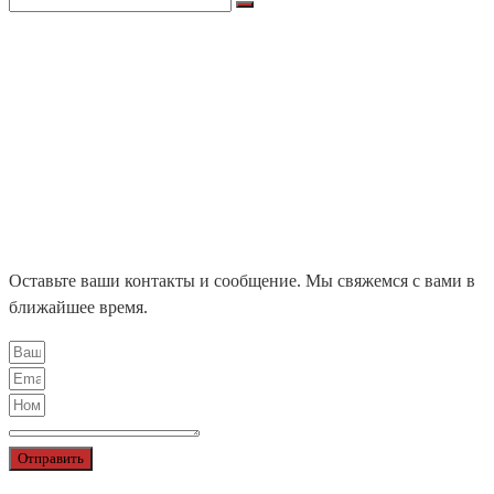
for:
О НАС
ПРОДУКЦИЯ
LIGHTS APOLLO
NORDIC LIGHTS
ЛЕНТЫ X-GLO
НАШИ ПРОЕКТЫ
БЛОГ
КОНТАКТЫ
ЦЕНТРАЛЬНЫЙ ОФИС
ДИЛЕРЫ
Оставьте ваши контакты и сообщение. Мы свяжемся с вами в
ближайшее время.
Отправить