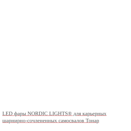
LED фары NORDIC LIGHTS® для карьерных
шарнирно-сочлененных самосвалов Тонар