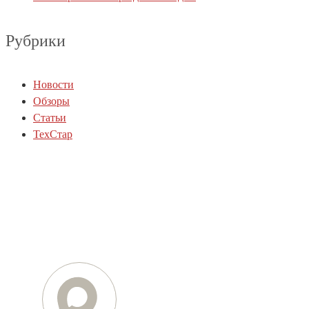
Рубрики
Новости
Обзоры
Статьи
ТехСтар
Телефон
+7 (812) 454-01-77
+7 (800) 505-78-01
E-mail
info@techstar-ltd.com