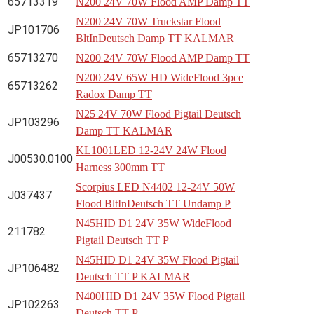
65713319
N200 24V 70W Flood AMP Damp TT
N200 24V 70W Truckstar Flood
JP101706
BltInDeutsch Damp TT KALMAR
65713270
N200 24V 70W Flood AMP Damp TT
N200 24V 65W HD WideFlood 3pce
65713262
Radox Damp TT
N25 24V 70W Flood Pigtail Deutsch
JP103296
Damp TT KALMAR
KL1001LED 12-24V 24W Flood
J00530.0100
Harness 300mm TT
Scorpius LED N4402 12-24V 50W
J037437
Flood BltInDeutsch TT Undamp P
N45HID D1 24V 35W WideFlood
211782
Pigtail Deutsch TT P
N45HID D1 24V 35W Flood Pigtail
JP106482
Deutsch TT P KALMAR
N400HID D1 24V 35W Flood Pigtail
JP102263
Deutsch TT P