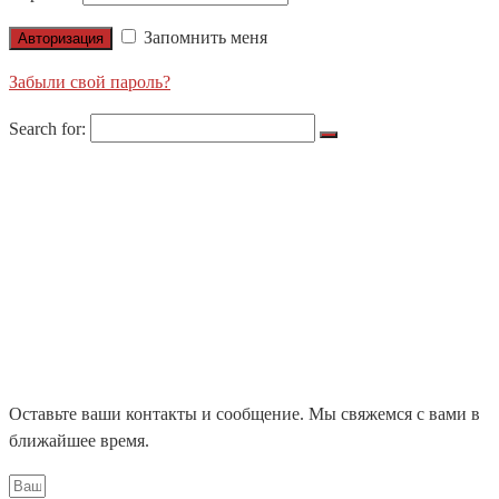
Запомнить меня
Авторизация
Забыли свой пароль?
Search for:
О НАС
ПРОДУКЦИЯ
LIGHTS APOLLO
NORDIC LIGHTS
ЛЕНТЫ X-GLO
НАШИ ПРОЕКТЫ
БЛОГ
КОНТАКТЫ
ЦЕНТРАЛЬНЫЙ ОФИС
ДИЛЕРЫ
Оставьте ваши контакты и сообщение. Мы свяжемся с вами в
ближайшее время.