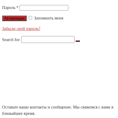
Пароль
*
Запомнить меня
Авторизация
Забыли свой пароль?
Search for:
О НАС
ПРОДУКЦИЯ
LIGHTS APOLLO
NORDIC LIGHTS
ЛЕНТЫ X-GLO
НАШИ ПРОЕКТЫ
БЛОГ
КОНТАКТЫ
ЦЕНТРАЛЬНЫЙ ОФИС
ДИЛЕРЫ
Оставьте ваши контакты и сообщение. Мы свяжемся с вами в
ближайшее время.