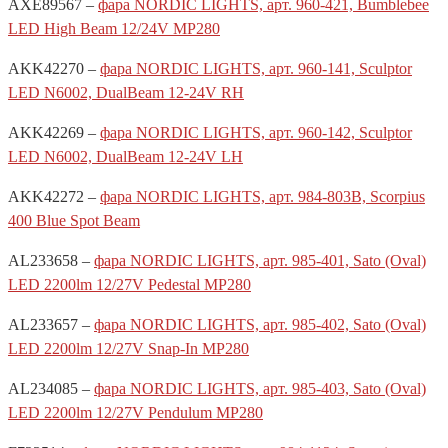
AXE89567 –
фара NORDIC LIGHTS, арт. 960-421, Bumblebee
LED High Beam 12/24V MP280
AKK42270 –
фара NORDIC LIGHTS, арт. 960-141, Sculptor
LED N6002, DualBeam 12-24V RH
AKK42269 –
фара NORDIC LIGHTS, арт. 960-142, Sculptor
LED N6002, DualBeam 12-24V LH
AKK42272 –
фара NORDIC LIGHTS, арт. 984-803B, Scorpius
400 Blue Spot Beam
AL233658 –
фара NORDIC LIGHTS, арт. 985-401, Sato (Oval)
LED 2200lm 12/27V Pedestal MP280
AL233657 –
фара NORDIC LIGHTS, арт. 985-402, Sato (Oval)
LED 2200lm 12/27V Snap-In MP280
AL234085 –
фара NORDIC LIGHTS, арт. 985-403, Sato (Oval)
LED 2200lm 12/27V Pendulum MP280