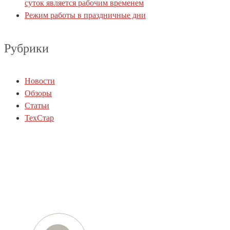
суток является рабочим временем
Режим работы в праздничные дни
Рубрики
Новости
Обзоры
Статьи
ТехСтар
Телефон
+7 (812) 454-01-77
+7 (800) 505-78-01
E-mail
info@techstar-ltd.com