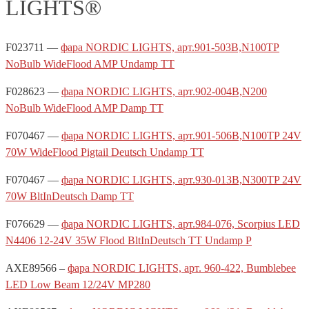
LIGHTS®
F023711 —
фара NORDIC LIGHTS, арт.901-503B,N100TP
NoBulb WideFlood AMP Undamp TT
F028623 —
фара NORDIC LIGHTS, арт.902-004B,N200
NoBulb WideFlood AMP Damp TT
F070467 —
фара NORDIC LIGHTS, арт.901-506B,N100TP 24V
70W WideFlood Pigtail Deutsch Undamp TT
F070467 —
фара NORDIC LIGHTS, арт.930-013B,N300TP 24V
70W BltInDeutsch Damp TT
F076629 —
фара NORDIC LIGHTS, арт.984-076, Scorpius LED
N4406 12-24V 35W Flood BltInDeutsch TT Undamp P
AXE89566 –
фара NORDIC LIGHTS, арт. 960-422, Bumblebee
LED Low Beam 12/24V MP280