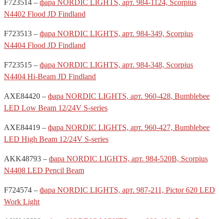
F723514 –
фара NORDIC LIGHTS, арт. 984-1124, Scorpius
N4402 Flood JD Findland
F723513 –
фара NORDIC LIGHTS, арт. 984-349, Scorpius
N4404 Flood JD Findland
F723515 –
фара NORDIC LIGHTS, арт. 984-348, Scorpius
N4404 Hi-Beam JD Findland
AXE84420 –
фара NORDIC LIGHTS, арт. 960-428, Bumblebee
LED Low Beam 12/24V S-series
AXE84419 –
фара NORDIC LIGHTS, арт. 960-427, Bumblebee
LED High Beam 12/24V S-series
AKK48793 –
фара NORDIC LIGHTS, арт. 984-520B, Scorpius
N4408 LED Pencil Beam
F724574 –
фара NORDIC LIGHTS, арт. 987-211, Pictor 620 LED
Work Light