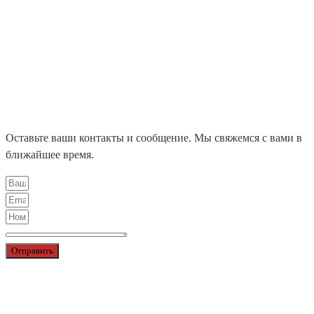
LIGHTS APOLLO
NORDIC LIGHTS
ЛЕНТЫ X-GLO
НАШИ ПРОЕКТЫ
БЛОГ
КОНТАКТЫ
ЦЕНТРАЛЬНЫЙ ОФИС
ДИЛЕРЫ
Оставьте ваши контакты и сообщение. Мы свяжемся с вами в
ближайшее время.
Отправить